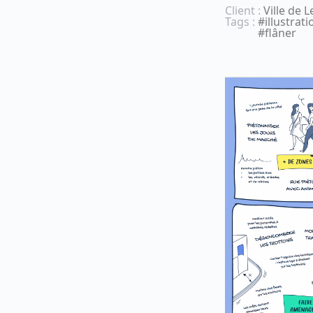
Client :
Ville de L
Tags :
#illustrat
#flâner