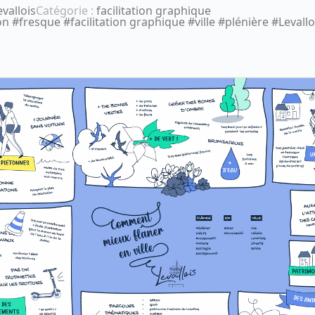
evallois
Catégorie :
facilitation graphique
ion #fresque #facilitation graphique #ville #plénière #Levall