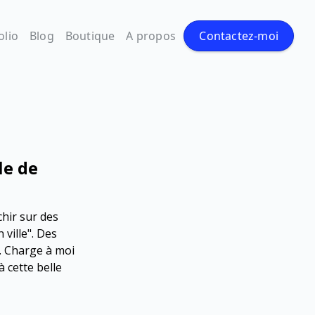
olio
Blog
Boutique
A propos
Contactez-moi
le de
chir sur des
ville". Des
. Charge à moi
à cette belle