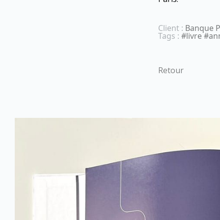
Client :
Banque Po
Tags :
#livre #an
Retour