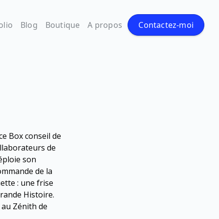
olio
Blog
Boutique
A propos
Contactez-moi
ce Box conseil de
ollaborateurs de
éploie son
commande de la
tte : une frise
grande Histoire.
e au Zénith de